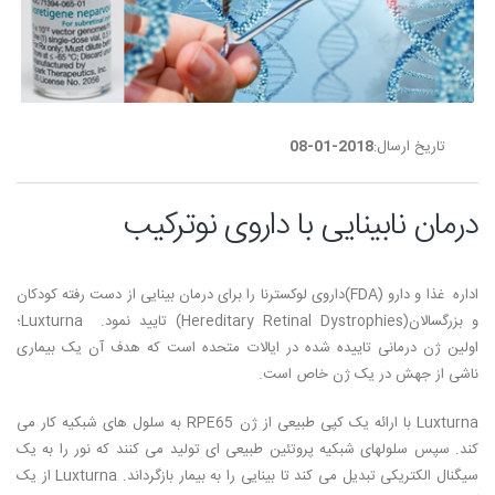
تاریخ ارسال:
2018-01-08
درمان نابینایی با داروی نوترکیب
اداره غذا و دارو (FDA)داروی لوکسترنا را برای درمان بینایی از دست رفته کودکان
و بزرگسالان(Hereditary Retinal Dystrophies) تایید نمود. Luxturna؛
اولین ژن درمانی تاییده شده در ایالات متحده است که هدف آن یک بیماری
ناشی از جهش در یک ژن خاص است.
Luxturna با ارائه یک کپی طبیعی از ژن RPE65 به سلول های شبکیه کار می
کند. سپس سلولهای شبکیه پروتئین طبیعی ای تولید می کنند که نور را به یک
سیگنال الکتریکی تبدیل می کند تا بینایی را به بیمار بازگرداند. Luxturna از یک