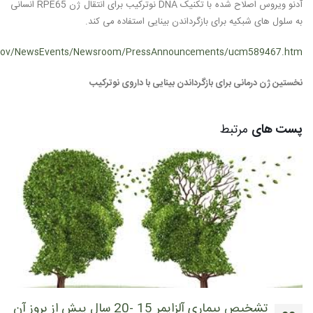
آدنو ویروس اصلاح شده با تکنیک DNA نوترکیب برای انتقال ژن RPE65 انسانی
به سلول های شبکیه برای بازگرداندن بینایی استفاده می کند.
.gov/NewsEvents/Newsroom/PressAnnouncements/ucm589467.htm
نخستین ژن درمانی برای بازگرداندن بینایی با داروی نوترکیب
پست های
مرتبط
تشخیص بیماری آلزایمر 15 -20 سال پیش از بروز آن