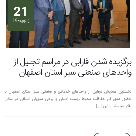
21
ژانویه-19
برگزیده شدن فارابی در مراسم تجليل از
واحدهای صنعتی سبز استان اصفهان
نخستين همايش تجليل از واحدهای خدماتی و صنعتی سبز استان اصفهان با
حضور مدير كل حفاظت محيط ‌زيست استان و برخی مديران استانی در سالن
تالار محيط‌بان این [...]