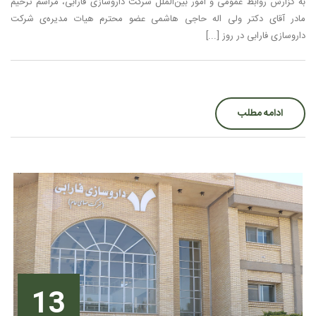
به گزارش روابط عمومی و امور بین‌الملل شرکت داروسازی فارابی، مراسم ترحیم
مادر آقای دکتر ولی اله حاجی هاشمی عضو محترم هیات مدیره‌ی شرکت
داروسازی فارابی در روز [...]
ادامه مطلب
13