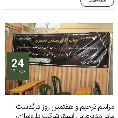
ادامه مطلب
24
فوریه-19
مراسم ترحیم و هفتمین روز درگذشت
مادر مدیرعامل اسبق شرکت داروسازی