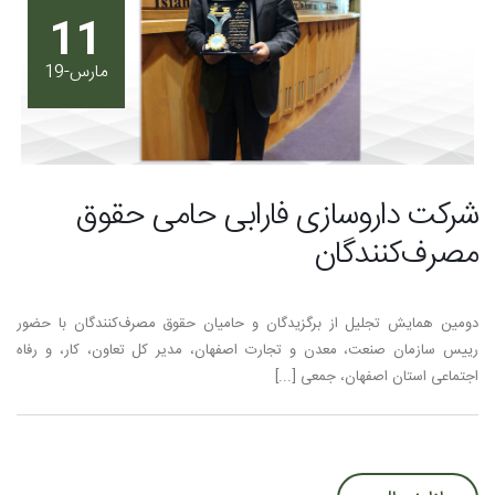
11
مارس-19
شرکت داروسازی فارابی حامی حقوق
مصرف‌كنندگان
دومين همايش تجليل از برگزيدگان و حامیان حقوق مصرف‌كنندگان با حضور
رييس سازمان صنعت، معدن و تجارت اصفهان، مدیر کل تعاون، کار، و رفاه
اجتماعی استان اصفهان، جمعی [...]