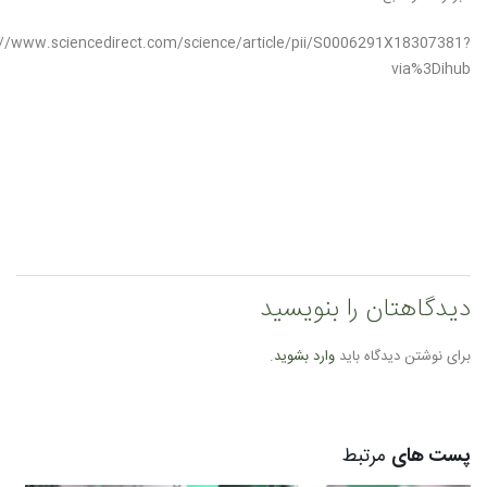
://www.sciencedirect.com/science/article/pii/S0006291X18307381?
via%3Dihub
دیدگاهتان را بنویسید
برای نوشتن دیدگاه باید
وارد بشوید
.
پست های
مرتبط