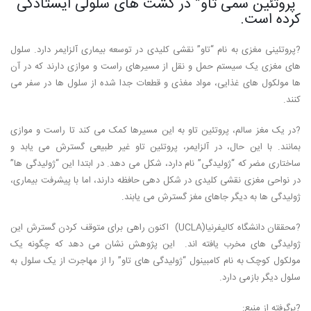
“پروتئین سمی تاو” در کشت های سلولی ایستادگی
کرده است.
?پروتئینی مغزی به نام “تاو” نقشی کلیدی در توسعه بیماری آلزایمر دارد. سلول
های مغزی یک سیستم حمل و نقل از مسیرهای راست و موازی دارند که در آن
ها مولکول های غذایی، مواد مغذی و قطعات جدا شده از سلول ها در سفر می
کنند.
?در یک مغز سالم، پروتئین تاو به این مسیرها کمک می کند تا راست و موازی
بمانند. با این حال، در آلزایمر، پروتئین تاو غیر طبیعی گسترش می یابد و
ساختاری مضر که “ژولیدگی” نام دارد، شکل می دهد. در ابتدا این “ژولیدگی ها”
در نواحی مغزی نقشی کلیدی در شکل دهی حافظه دارند، اما با پیشرفت بیماری،
ژولیدگی ها به دیگر جاهای مغز گسترش می یابند.
?محققان دانشگاه کالیفرنیا(UCLA) اکنون راهی برای متوقف کردن گسترش این
ژولیدگی های مخرب یافته اند. این پژوهش نشان می دهد که چگونه یک
مولکول کوچک به نام کامبینول “ژولیدگی های تاو” را از مهاجرت از یک سلول به
سلول دیگر بازمی دارد.
?برگرفته از منبع: