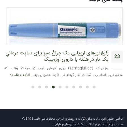
رگولاتورهای اروپایی یک چراغ سبز برای دیابت درمانیِ
23
یک بار در هفته با داروی اوزمپیک
آوریل
اوزمپیک (semaglutide) برای درمان تیپ 2 دیابت وقتی که
متفورمین نامناسب باشد، در نظر گرفته می شود. همچنین به...
ادامه مطلب
تمامی حقوق این سایت برای شرکت داروسازی فارابی محفوظ می باشد 1401©
طراحی و اجرا: فناوری اطلاعات شرکت داروسازی فارابی