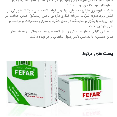
حمایت شرکت داروسازی فارابی روزهای ۶ و ۷ آذر ماه در سالن همایش‌های
بیمارستان فرهیختگان برگزار گردید.
شرکت داروسازی فارابی به عنوان بزرگترین تولید کننده آنتی بیوتیک خوراکی در
کشور زیرمجموعه شرکت سرمایه گذاری دارویی تامین (تیپیکو) ضمن حمایت در
این رویداد با برگزاری نمایشگاه در محل کنگره به معرفی محصولات و توانمندی
های خود پرداخت.
داروسازی فارابی مسئولیت برگزاری پنل تخصصی «دارو درمانی در عفونت‌های
شایع تنفسی» با تدریس دکتر رسول سلطانی را بر عهده داشت.
پست های
مرتبط