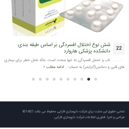
شش نوع اختلال افسردگی بر اساس طبقه بندی
22
دانشکده پزشکی هاروارد
آوریل
تاب و تحمل افسردگی نه تنها سخت است، بلکه عامل خطر برای بیماری
های قلبی و دمانس(آلزایمر) به حساب...
ادامه مطلب
تمامی حقوق این سایت برای شرکت داروسازی فارابی محفوظ می باشد 1401©
طراحی و اجرا: فناوری اطلاعات شرکت داروسازی فارابی