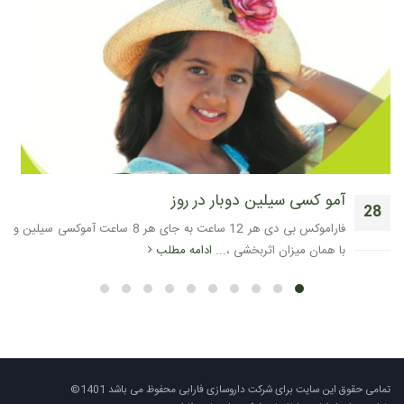
آمو کسی سیلین دوبار در روز
28
فاراموکس بی دی هر 12 ساعت به جای هر 8 ساعت آموکسی سیلین و
آوریل
با همان میزان اثربخشی ،...
ادامه مطلب
تمامی حقوق این سایت برای شرکت داروسازی فارابی محفوظ می باشد 1401©