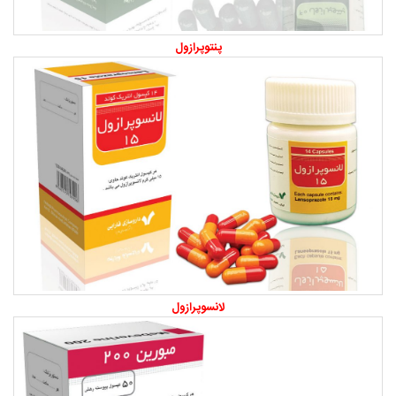
پنتوپرازول
لانسوپرازول