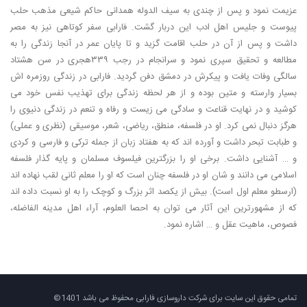
عزیمت نمود و پس از چندی به سیف الدوله همدانی حاکم شیعی مذهب حلب
پیوست و جلیس اهل ادب این دربار گشت. فارابی سفر کوتاهی نیز به مصر
داشت و پس از آن در حلب اقامت گزید و تا پایان عمر در آنجا زندگی را به
مطالعه و تحقیق سپری نمود و سرانجام در رجب ۳۳۹هجری در سن هشتاد
سالگی وفات یافت و پیکرش در دمشق دفن گردید. فارابی در زندگی روزمره اش
بسیار وارسته و متین بوده و از هر لحظه زندگی برای تهذیب نفس خود می
کوشید و در نهایت قناعت و سادگی می زیست و رفاه و تنعم در زندگی دنیوی را
هرگز دنبال نمی کرد. او در فلسفه، منطق، ریاضی، شعر، موسیقی (نظری و عملی)
و طبابت تبحر داشت و آورده اند که به هفتاد زبان از جمله ترکی و فارسی و کردی
و … آشنایی داشت. برخی او را بزرگترین فیلسوف مسلمان و پایه گذار فلسفه
اسلامی می دانند و شان او در فلسفه چنان است که او را معلم ثانی لقب نهاده اند
(ارسطو معلم اول است). بیش از یکصد اثر بزرگ و کوچک را به او نسبت داده اند
که از مشهورترین این آثار می توان به احصا العلوم، آراء اهل مدینه الفاضله،
فصوص، ماهیت عقل و … اشاره نمود.
تمامی حقوق این سایت برای شرکت داروسازی فارابی محفوظ می باشد 1401©