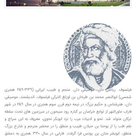
فیلسوف. ریاضی دان. موسیقی دان. منجم و طبیب ایرانی (۳۳۹-۲۵۹ هجری
شمسی) ابوالنصر محمد بن طرخان بن اوزلغ الترکی فیلسوف، اندیشمند، موسیقی
دان، هنرشناس و حکیم بزرگ در نیمه دوم قرن سوم هجری در سال ۲۵۹ در شهر
فاراب ماورالنهر از توابع خراسان بر کناره رود سیحون در سرزمین های تحت سلطه
ترکان متولد شد. نحو و ادبیات عرب را نزد ابوبکر نحوی، معروف به ابن سراج و
علم طب را از یوحنا بن حیلان طبیب و منطق را در محضر مترجم و شارح بزرگ
منطق، ابوبشر متان بن یونس فرا گرفت. فارابی در سال ۳۳۰ هجری به دمشق