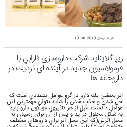
تاریخ ارسال:
2018-06-10
ريپاگلاينايد شركت داروسازی فارابي با
فرمولاسيون جديد در آينده اي نزديك در
داروخانه ها
اثر بخشي يك دارو در گرو عوامل متعددي است كه
حل شدن و جذب شدن را شايد بتوان مهمترين اين
عوامل دانست. قبل از هر تاثيري، مولكول دارو بايد
به شكل محلول درآيد و پس از آن براي رسيدن به
محل اثرش(كه اين محل اثر براي داروهاي مختلف
متفاوت است) بايد بتواند از سد هاي مختلفي كه در