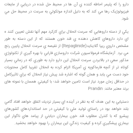
دارو را كه پليمر احاطه كننده ي آن ها در محيط حل شده در دريايي از مايعات
فیزیولوژیک رها مي كند كه به دليل اندازه مولكولي به سرعت در محيط حل مي
شود.
يكي از دسته داروهايي كه سرعت انحلال براي كاركرد مهم آنها نقش تعيين كنند ه
اي دارد داروهاي كاهش دهنده ي قند خون هستند كه از اين دسته به طور
مشخص داروي ريپا گلاينايد(Repaglinide) از نقيصه ي سرعت انحلال پايين رنج
مي برد. آزمايشگاه فرمولاسيون شركت داروسازي فارابي با بهره گيري از تكنولوژي
مذكور سعي در بالابردن سرعت انحلال اين دارو دارد به طوري كه در زماني بسيار
كوتاه تر از آنچه فارماكوپه ي آمريكا الزام كرده به انحلال تقريبا كامل محتويات
خود دست مي يابد و همان گونه كه اشاره شد پيش نیاز انحلال كه براي تاثيركامل
در حداقل زمان مورد نياز است تامين خواهد شد؛ با كيفيتي همسان با نمونه های
برند معتبر مانند: Prandin
دستيابي به اين هدف كه به نظر در آينده اي بسيار نزديك اتفاق خواهد افتاد گامي
بلند خواهد بود در راستاي توليد ملي با كيفيتي در حد استانداردهاي كشورهاي
پیشرو كه با كنترل مطلوب قند خون بيماران ديابتي از پيامد هاي ناگوار اين
بيماري پيشگيري كرده و كيفيت زندگي اين بيماران را بهبود خواهد بخشيد.