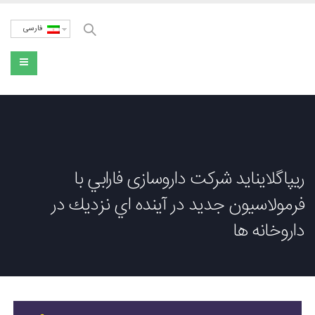
فارسی
ريپاگلاينايد شركت داروسازی فارابي با
فرمولاسيون جديد در آينده اي نزديك در
داروخانه ها