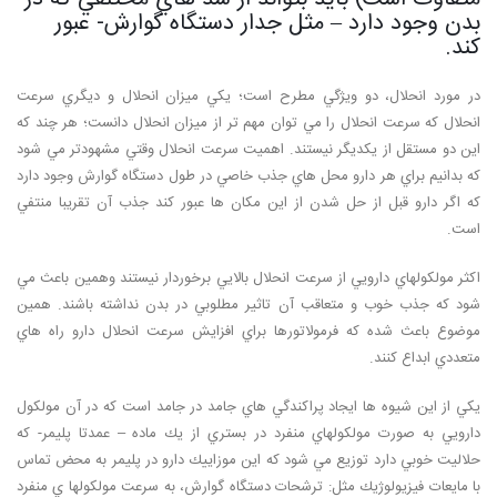
بدن وجود دارد – مثل جدار دستگاه گوارش- عبور
كند.
در مورد انحلال، دو ويژگي مطرح است؛ يكي ميزان انحلال و ديگري سرعت
انحلال كه سرعت انحلال را مي توان مهم تر از ميزان انحلال دانست؛ هر چند كه
اين دو مستقل از يكديگر نيستند. اهميت سرعت انحلال وقتي مشهودتر مي شود
كه بدانيم براي هر دارو محل هاي جذب خاصي در طول دستگاه گوارش وجود دارد
كه اگر دارو قبل از حل شدن از اين مكان ها عبور كند جذب آن تقريبا منتفي
است.
اكثر مولكولهاي دارويي از سرعت انحلال بالايي برخوردار نيستند وهمين باعث مي
شود كه جذب خوب و متعاقب آن تاثير مطلوبي در بدن نداشته باشند. همين
موضوع باعث شده كه فرمولاتورها براي افزايش سرعت انحلال دارو راه هاي
متعددي ابداع كنند.
يكي از اين شيوه ها ايجاد پراكندگي هاي جامد در جامد است كه در آن مولكول
دارويي به صورت مولكولهاي منفرد در بستري از يك ماده – عمدتا پليمر- كه
حلاليت خوبي دارد توزيع مي شود كه اين موزاييك دارو در پليمر به محض تماس
با مايعات فيزيولوژيك مثل: ترشحات دستگاه گوارش، به سرعت مولكولها ي منفرد