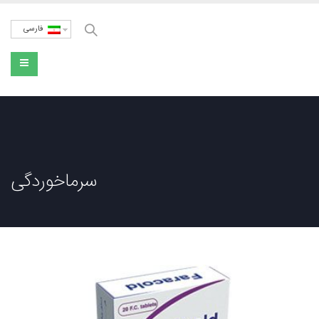
فارسی
سرماخوردگی