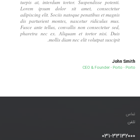
turpis at, interdum tortor. Suspendisse potenti.
Lorem ipsum dolor sit amet, consectetur
adipiscing elit. Sociis natoque penatibus et magnis
dis parturient montes, nascetur ridiculus mus.
Fusce ante tellus, convallis non consectetur sed,
pharetra nec ex. Aliquam et tortor nisi. Duis
mollis diam nec elit volutpat suscipit.
John Smith
CEO & Founder - Porto - Porto
تماس
تلفن
۰۳۱-۳۳۱۳۲۰۰۰