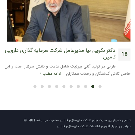
دکتر نکویی نیا مدیرعامل شرکت سرمایه گذاری دارویی
18
تامین
آگوست
فارابی در تولید آنتی بیوتیک شامل قدمت و دانش سرشار است و این
حاصل تلاش گذشتگان و زحمات همکاران...
ادامه مطلب
تمامی حقوق این سایت برای شرکت داروسازی فارابی محفوظ می باشد 1401©
طراحی و اجرا: فناوری اطلاعات شرکت داروسازی فارابی