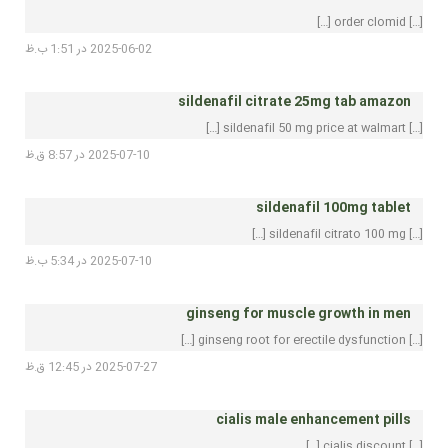
[…] order clomid […]
2025-06-02 در 1:51 ب.ظ
sildenafil citrate 25mg tab amazon
[…] sildenafil 50 mg price at walmart […]
2025-07-10 در 8:57 ق.ظ
sildenafil 100mg tablet
[…] sildenafil citrato 100 mg […]
2025-07-10 در 5:34 ب.ظ
ginseng for muscle growth in men
[…] ginseng root for erectile dysfunction […]
2025-07-27 در 12:45 ق.ظ
cialis male enhancement pills
[…] cialis discount […]