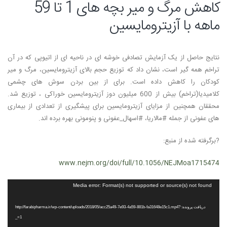
کاهش مرگ و میر بچه های 1 تا 59
ماهه با آزیترومایسین
نتایج حاصل از یک آزمایش تصادفی خوشه ای در ناحیه ای از اتیوپی که در آن
تراخم همه گیر است، نشان داد که توزیع حجم بالای آزیترومایسین، مرگ و میر
کودکان را کاهش داده است. برای از بین بردن سوش های چشمی
کلامیدیا(تراخم) بیش از 600 میلیون دوز آزیترومایسین خوراکی ، توزیع شد.
محققان همچنین از مزایای آزیترومایسین برای پیشگیری از تعدادی از بیماری
های عفونی از جمله #مالاریا، #اسهال_عفونی و پنومونی بهره برده اند.
?برگرفته شده از منبع:
www.nejm.org/doi/full/10.1056/NEJMoa1715474
نمایشگر
Media error: Format(s) not supported or source(s) not found
ویدیو
دریافت پرونده: http://farabipharma.ir/wp-content/uploads/2018/05/acc25a49-7e93-4a59-881b-fa31648e15c1.mp4?
_=1