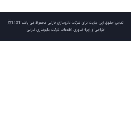
تمامی حقوق این سایت برای شرکت داروسازی فارابی محفوظ می باشد 1401©
طراحی و اجرا: فناوری اطلاعات شرکت داروسازی فارابی