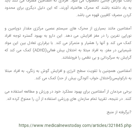
باعث عوارض جانبی نامطلوب می شود. افرادی که آمفتامین مصرف می کنند باید
به یاد داشته باشند که محرک هااعتیاد آورند، که این دلیل دیگری برای محدود
کردن مصرف کافیین قهوه می باشد.
آمفتامین مانند بسیاری از محرک های سیستم عصبی مرکزی مقدار دوپامین و
نوراپی نفرین را در مغز افزایش می دهد. این دارو به بهبود گستره توجه افراد
کمک می کند و آنها را هشیار و متمرکز می کند. با برقراری تعادل بین این مواد
شیمیایی در مغز، به افراد مبتلا به اختلال بیش فعالی(ADHD) کمک می کند که
گرایش به سرگردانی و بی نظمی را فرونشانند.
آمفتامین همچنین با تقویت سطح انرژی و افزایش گوش به زنگی، به افراد مبتلا
به نارکولپسی(اختلال خواب آلودگی بیش از حد) کمک می کند.
برخی مردمان از آمفتامین برای بهبود عملکرد خود در ورزش و مطالعه استفاده می
کنند. در نتیجه، تقریبا تمام سازمان های ورزشی استفاده از آن را ممنوع کرده اند.
?برگرفته از منبع:
https://www.medicalnewstoday.com/articles/321845.php