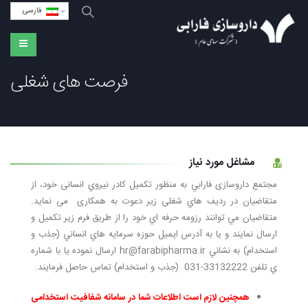
فارسی
فرصت های شغلی
مشاغل مورد نیاز
مجتمع داروسازی فارابي به منظور تكميل كادر نيروي انسانی خود، از
متقاضيان در رديف هاي شغلی زير دعوت به همكاری می نمايد.
متقاضيان مي توانند رزومه حرفه اي خود را از طریق فرم زیر تکمیل و
ارسال نمایند و یا به آدرس ايميل حوزه سرمايه هاي انساني (جذب و
استخدام) به نشاني hr@farabipharma.ir ارسال نموده يا با شماره
ي تلفن 33132222-031 (جذب و استخدام) تماس حاصل فرمايند.
همچنین لازم است اطلاعات شما در سامانه شفافیت استخدامی