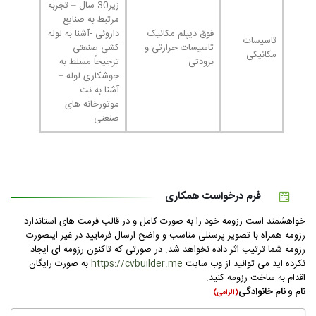
زیر30 سال – تجربه
مرتبط به صنایع
فوق دیپلم مکانیک
داروئی -آشنا به لوله
تاسیسات
تاسیسات حرارتی و
کشی صنعتی
مکانیکی
برودتی
ترجیحاً مسلط به
جوشکاری لوله –
آشنا به نت
موتورخانه های
صنعتی
فرم درخواست همکاری
خواهشمند است رزومه خود را به صورت کامل و در قالب فرمت های استاندارد
رزومه همراه با تصویر پرسنلی مناسب و واضح ارسال فرمایید در غیر اینصورت
رزومه شما ترتیب اثر داده نخواهد شد. در صورتی که تاکنون رزومه ای ایجاد
نکرده اید می توانید از وب سایت
https://cvbuilder.me
به صورت رایگان
اقدام به ساخت رزومه کنید.
نام و نام خانوادگی
(الزامی)