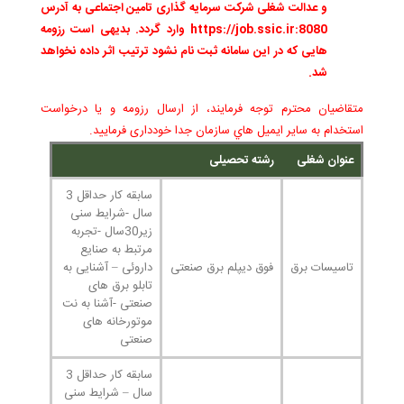
و عدالت شغلی شرکت سرمایه گذاری تامین اجتماعی به آدرس
https://job.ssic.ir:8080 وارد گردد. بدیهی است رزومه
هایی که در این سامانه ثبت نام نشود ترتیب اثر داده نخواهد
شد.
متقاضيان محترم توجه فرمايند، از ارسال رزومه و يا درخواست
استخدام به ساير ايميل هاي سازمان جدا خودداری فرمایید.
عنوان شغلی
رشته تحصیلی
سابقه کار حداقل 3
سال -شرایط سنی
زیر30سال -تجربه
مرتبط به صنایع
تاسیسات برق
فوق دیپلم برق صنعتی
داروئی – آشنایی به
تابلو برق های
صنعتی -آشنا به نت
موتورخانه های
صنعتی
سابقه کار حداقل 3
سال – شرایط سنی