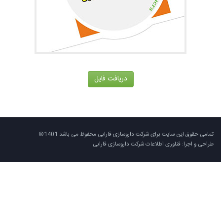
دریافت فایل
تمامی حقوق این سایت برای شرکت داروسازی فارابی محفوظ می باشد 1401©
طراحی و اجرا: فناوری اطلاعات شرکت داروسازی فارابی