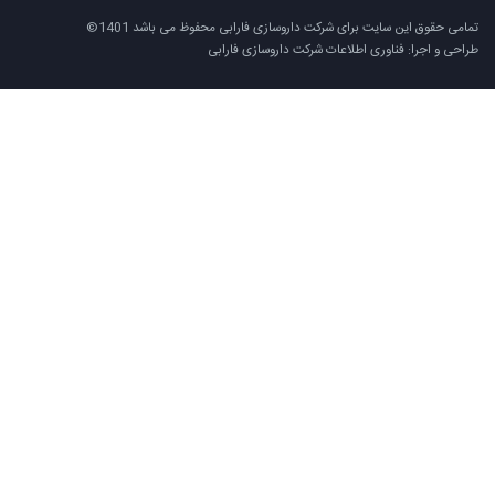
تمامی حقوق این سایت برای شرکت داروسازی فارابی محفوظ می باشد 1401©
طراحی و اجرا: فناوری اطلاعات شرکت داروسازی فارابی