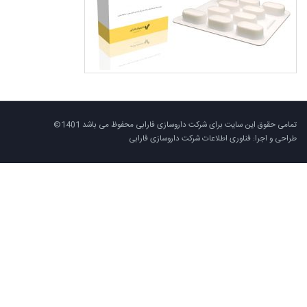
تمامی حقوق این سایت برای شرکت داروسازی فارابی محفوظ می باشد 1401©
طراحی و اجرا: فناوری اطلاعات شرکت داروسازی فارابی