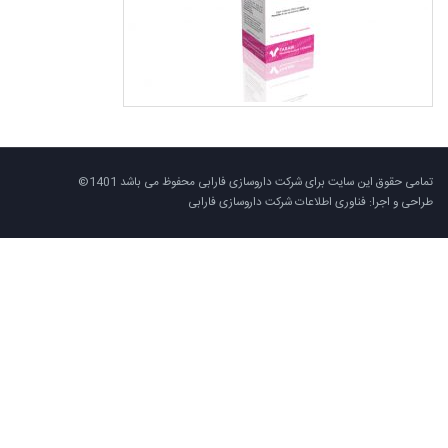
تمامی حقوق این سایت برای شرکت داروسازی فارابی محفوظ می باشد 1401©
طراحی و اجرا: فناوری اطلاعات شرکت داروسازی فارابی