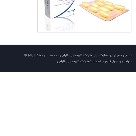
تمامی حقوق این سایت برای شرکت داروسازی فارابی محفوظ می باشد 1401©
طراحی و اجرا: فناوری اطلاعات شرکت داروسازی فارابی