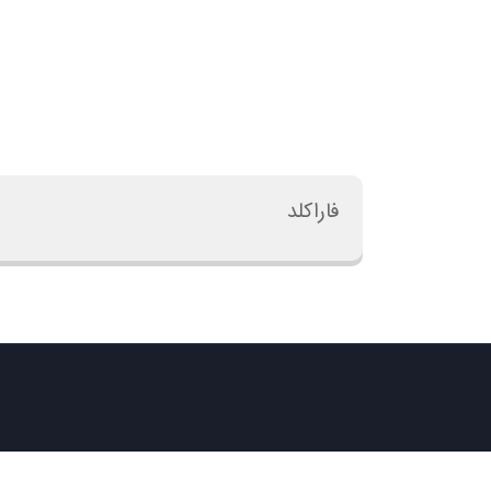
فاراکلد