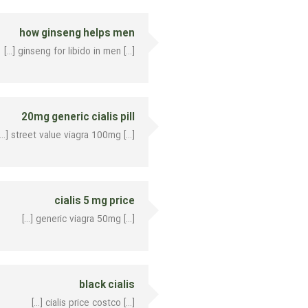
how ginseng helps men
[…] ginseng for libido in men […]
20mg generic cialis pill
[…] street value viagra 100mg […]
cialis 5 mg price
[…] generic viagra 50mg […]
black cialis
[…] cialis price costco […]