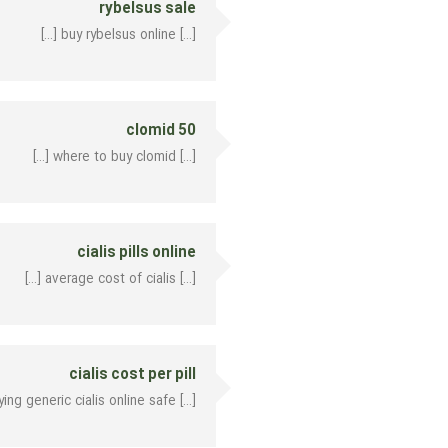
rybelsus sale
[…] buy rybelsus online […]
clomid 50
[…] where to buy clomid […]
cialis pills online
[…] average cost of cialis […]
cialis cost per pill
[…] buying generic cialis online safe […]