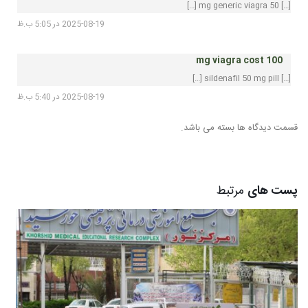
[…] 50 mg generic viagra […]
2025-08-19 در 5:05 ب.ظ
100 mg viagra cost
[…] sildenafil 50 mg pill […]
2025-08-19 در 5:40 ب.ظ
قسمت دیدگاه ها بسته می باشد.
پست های
مرتبط