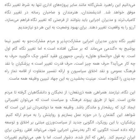
می‌دانیم این راهبرد شش‌گانه مانند سایر پروژه‌های اداری تنها به شرط تغییر نگاه
موفق خواهد شد. اندیشمندان، هنرمندان و صاحبان رسانه در تغییر نگاه
کامیاب‌ترند و مدیران اجرایی باید بتوانند از فرصتی که تغییر نگاه فراهم می‌سازد،
آرزو را به واقعیت تغییر دهند. برای بهبود وضعیت به این هر دو نیازمندیم.
تغییر نگاه بدون مدیران اجرایی مشارکت‌پذیر و مردم مشارکت‌جو به تعبیر نیما
یوشیج به «گندمی می‌ماند که بر سنگی افتاده است.» اما تغییر نگاه گام اول
است. به قول «واتسلاو هاول» رئیس‌ جمهوری فقید کشور چک «گویید حرف به
چه کار می‌آید؟ حرف همه چیز است، حرف قدرت تغییر است.» پزشکیان با نقد
فرهنگ عمومی و نقد اخلاق سیاسیون و ارائه تفسیر متفاوت از اقامه نماز راه
جدیدی را گشوده است. عینیت بخشیدن به این جهاد تبیین وظیفه همه ماست.
این نگاه، نیازمند همراهی همه ذی‌نفعان؛ از نخبگان و دانشگاهیان گرفته تا مردم
عادی است. تنها از طریق پیوند فرهنگ و سیاست است که می‌توان تغییراتی
ایجاد کرد که ریشه‌دار و ماندگار باشد. وظیفه همه ما دولتمردان نیز این است که
شواهد این گفتمان را در حوزه عمل بسازیم و روایتش را به مردم ارائه کنیم.
پزشکیان، با این رویکرد، الگویی جدید از سیاست‌ورزی مبتنی بر اخلاق و توسعه
ارائه داده است؛ الگویی که اگر به‌درستی اجرایی شود، می‌تواند افقی روشن برای
ایران ترسیم کند. راهی که آغاز شده، دشوار است، اما با هم، می‌توانیم تغییرات