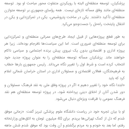
پزشکیان، توسعه منطقه‌ای البته با رویکردی متفاوت محور مباحث او بود. توسعه
منطقه‌ای مانند وفاق مسأله تازه‌ای نیست. همه رؤسای جمهوری بر توسعه متوازن
منطقه‌ای تأکید داشتند. یکی در ساخت پتروشیمی، یکی در تمرکززدایی و یکی در
انتقال پایتخت راه‌حل را جست‌و‌جو می‌کرد.
به طور قطع پروژه‌هایی از قبیل ایجاد طرح‌های عمرانی منطقه‌ای و تمرکز‌زدایی
برای توسعه منطقه‌ای ضروری است. اما این سیاست‌ها نافرجام بوده‌اند، زیرا هر
پروژه اداری و اقتصادی بدون یک نیروی پیش برنده اجتماعی و سیاسی ناکام
خواهند ماند. پزشکیان مسأله توسعه منطقه‌ای را به عنوان پروژه جدید خود
انتخاب کرده است و شرط اول را تغییر نگاه می‌داند. رئیس جمهوری بارها خطاب
به فرهیختگان، فعالان اقتصادی و مسئولان اداری در استان خراسان شمالی اعلام
کرد که باید
«ابتدا نگاه خود را تغییر دهیم.» اگر در پروژه وفاق ملی به نقد فرهنگ مسئولان و
دور شدن آنان از اخلاق دینی پرداخته شود، در پروژه توسعه منطقه‌ای هم نقد
فرهنگ عمومی با ظرافت ویژه‌ای دنبال می‌شود.
او با بیان تجربه خود در ریاست دانشگاه علوم پزشکی تبریز گفت: «زمانی موفق
شدم که دل از کمک تهرانی‌ها بریدم. برای 40 میلیون تومان به اتاق‌های وزارتخانه
رفتم، اما بعد به خودم و به مردم برگشتم و آن وقت بود که موفق شدم شش ماهه