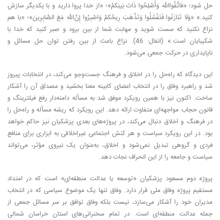
حل شود؛ «فَاتَّقُوا‌الله وَأَصْلِحُوا ذَاتَ بَینِکمْ»؛ «از خدا پروا دارید و با یکدیگر سازش
کنید.» «وَلَا تَنَازَعُوا فَتَفْشَلُوا وَتَذْهَبَ رِیحُکمْ وَاصْبِرُوا إِنَّ‌الله مَعَ الصَّابِرِینَ»؛ «با هم
نزاع نکنید که سست‏ شوید و مهابت‏ شما از بین برود و صبر کنید که خدا با
شکیبایان است.» (انفال: 46). نزاع باعث از بین رفتن توان حل مسائل و
ناپایداری در حرکت جمعی می‌شود.
این دیدگاه که راه‌حل را در اخلاق و فرهنگ جست‌و‌جو می‌کند، در انتخابات پیروز
شد و راهبرد وفاق را در انتخاب اعضای کابینه معنا بخشید و مصداق آن را آشکار
ساخت. اکنون نیز با همین رویکرد موفق شد به مسأله دامنه‌دار رفع فیلترینگ و
قانون حجاب مواجهه‌ای متفاوت ارائه دهد. این رویکرد که ریشه مسأله و راه‌حل را
در فرهنگ و اخلاق دنبال می‌کند، در پروژه‌های بعدی پزشکیان نیز حاکم خواهد
بود. در این رویکرد سیاست و هر کنش اجتماعی غیراخلاقی به ابزاری برای منافع
فردی و گروهی تبدیل نمی‌شود و اخلاق، به‌عنوان یک نیروی مؤثر، می‌تواند
سیاست و جامعه را از این انحراف نجات دهد.
پروژه دوم مسعود پزشکیان «توسعه یا عدالت منطقه‌ای» است که در امتداد
مستقیم پروژه وفاق ملی قرار دارد. وفاق تنها یک موضوع سیاسی که در انتخاب
مدیران خود را آشکار می‌سازد، نیست بلکه وفاق توافق بر سر مسائل جمعی از
جمله عدالت منطقه‌ای است. در تمام سخنرانی‌های استان خراسان شمالی