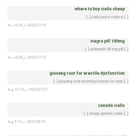
where to buy cialis cheap
[…] cialis price costco […]
2025-07-10 در 6:55 ب.ظ
viagra pill 100mg
[…] sildenafil 50 mg pill […]
2025-07-10 در 8:28 ب.ظ
ginseng root for erectile dysfunction
[…] ginseng root morning routine for men […]
2025-07-27 در 12:15 ق.ظ
canada cialis
[…] cheap generic cialis […]
2025-08-19 در 9:12 ق.ظ