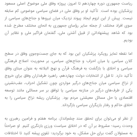
ریاست جمهوری دوره چهاردهم تا امروز، پروژه وفاق ملی موضوع اصلی مسعود
پزشکیان بوده است. تأکید او بر وفاق ملی در فضای سیاسی موضوعی کم سابقه
نیست. پیش از این لزوم ایجاد پیوند نزدیک میان نیروها و جناح‌های سیاسی از
سوی افراد مختلف از جمله سایر رؤسای جمهوری به انحای مختلف مطرح شده
بود که شاهد پیشنهاداتی از قبیل آشتی ملی، گفتمان فراگیر ملی و نظایر آن
بودیم.
اما نقطه تمایز رویکرد پزشکیان این بود که به جای جست‌و‌جوی وفاق در سطح
کلان سیاسی یا میان احزاب و جناح‌های سیاسی، بر محوریت اصلاح فرهنگی
سیاسی و اخلاق با بازگشت به فرهنگ قرآن و نهج البلاغه به عنوان مبنای وفاق
تأکید دارد. تا قبل از انتخابات دولت چهاردهم، راهبرد طرفداران وفاق برای خروج
از نزاع سیاسی میان جناح‌های درگیر مواردی چون تشکیل احزاب، عقب‌نشینی
یکی از طرف‌های درگیر در منازعه سیاسی یا توافق بر سر مسائلی مانند توسعه
اقتصادی یا حل مسائل معیشتی مردم بود. پزشکیان ریشه نزاع سیاسی را به
اخلاق حاکم و رفتار بازیگران سیاسی بازگرداند.
از نظر او می‌توان برای تحقق سند چشم‌انداز، برنامه هفتم و فرامین رهبری به
وحدت رسید؛ مشروط بر آن که در اخلاق سیاست ورزی بازنگری کنیم. او صراحتاً
به مسئولان گفت برای حل مشکل، به خود برگردید؛ تقوی پیشه کنید تا اختلافات