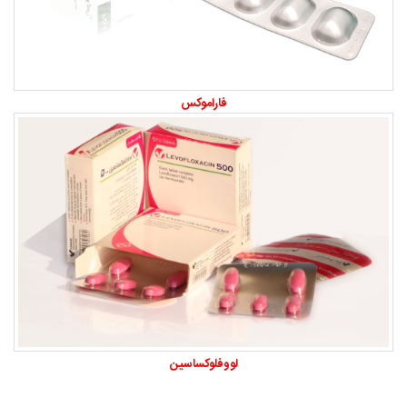
فاراموکس
لووفلوکساسین