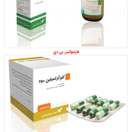
فاراموكس بي دي