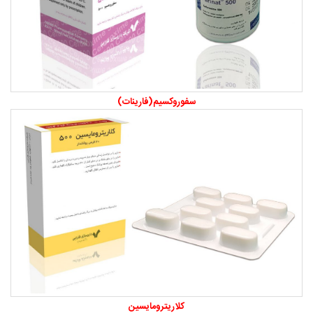
سفوروکسیم(فارینات)
کلاریترومایسین