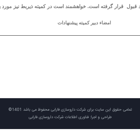
د قبول
قرار گرفته است. خواهشمند است در كميته ذيربط نيز مورد برر
خ:
امضاء دبیر کمیته پیشنهادات
تمامی حقوق این سایت برای شرکت داروسازی فارابی محفوظ می باشد 1401©
طراحی و اجرا: فناوری اطلاعات شرکت داروسازی فارابی